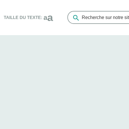
a
a
TAILLE DU TEXTE:
Search
the
Living
Healthy
Champlain
website